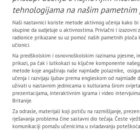
tehnologijama na našim pametnim 
Naši nastavnici koriste metode aktivnog učenja kako bi
skupine da sudjeluje u aktivnostima. Privlačni i izazovni 
radionice prikazane su uz pomoć naših pametnih ploča ko
učionici.
Na predškolskim i osnovnoškolskim razinama pjesme, int
prikazi, pa čak i lutkokazi su ključne komponente naše
metode koje angažiraju naše najmlađe polaznike, osigu
učenja i razvijaju ljubav prema engleskom od najmlađe d
uživati u nastavnim jedinicama o kulturama širom svijeta
prezentacijama, interaktivnim igrama i video intervjuima
Britanije.
Za odrasle, materijali koji potiču na razmišljanje, prezent
rješavanja problema čine sastavni dio tečaja. Česte vjež
komunikaciji pomažu učenicima u svladavanju poteškoća 