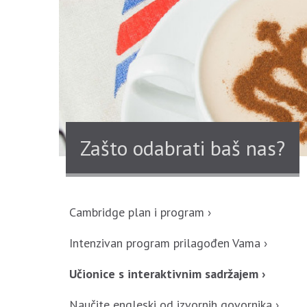
Zašto odabrati baš nas?
Cambridge plan i program ›
Intenzivan program prilagođen Vama ›
Učionice s interaktivnim sadržajem ›
Naučite engleski od izvornih govornika ›