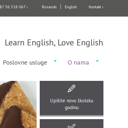
387 36 318 067 ›
Bosanski
English
Kontakt ›
Learn English, Love English
Poslovne usluge
O nama
Upišite
novu školsku
godinu