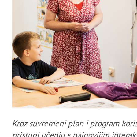
Kroz suvremeni plan i program koris
pristupi učenju s najnovijim intera