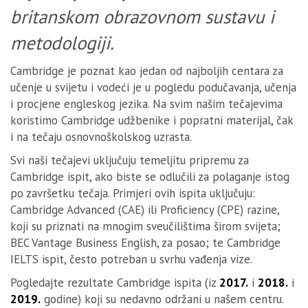
britanskom obrazovnom sustavu i
metodologiji.
Cambridge je poznat kao jedan od najboljih centara za
učenje u svijetu i vodeći je u pogledu podučavanja, učenja
i procjene engleskog jezika. Na svim našim tečajevima
koristimo Cambridge udžbenike i popratni materijal, čak
i na tečaju osnovnoškolskog uzrasta.
Svi naši tečajevi uključuju temeljitu pripremu za
Cambridge ispit, ako biste se odlučili za polaganje istog
po završetku tečaja. Primjeri ovih ispita uključuju:
Cambridge Advanced (CAE) ili Proficiency (CPE) razine,
koji su priznati na mnogim sveučilištima širom svijeta;
BEC Vantage Business English, za posao; te Cambridge
IELTS ispit, često potreban u svrhu vađenja vize.
Pogledajte rezultate Cambridge ispita (iz
2017.
i
2018.
i
2019.
godine) koji su nedavno održani u našem centru.