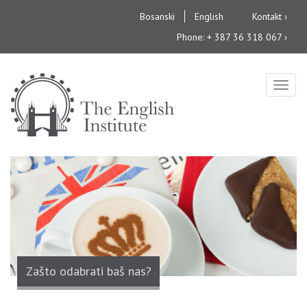
Skip
Bosanski
English
Kontakt ›
to
Phone: + 387 36 318 067 ›
main
content
Togg
navig
Zašto odabrati baš nas?