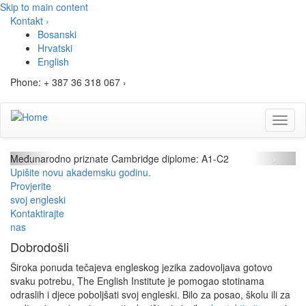
Skip to main content
Kontakt ›
Bosanski
Hrvatski
English
Phone: + 387 36 318 067 ›
Toggl
naviga
Previous
Next
Međunarodno priznate Cambridge diplome: A1-C2
Upišite novu akademsku godinu.
Provjerite
svoj engleski
Kontaktirajte
nas
Dobrodošli
Široka ponuda tečajeva engleskog jezika zadovoljava gotovo
svaku potrebu, The English Institute je pomogao stotinama
odraslih i djece poboljšati svoj engleski. Bilo za posao, školu ili za